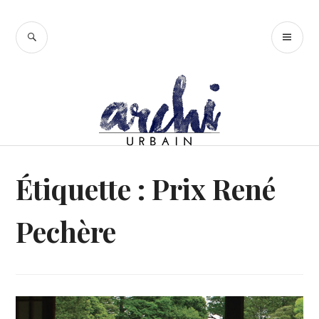
Accéder
au
RECHERCHE
ME
contenu
PR
principal
Étiquette :
Prix René
Pechère