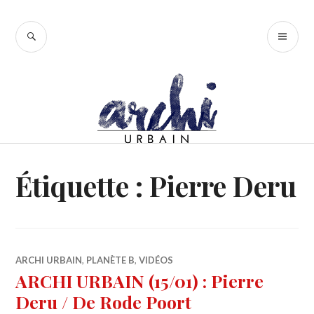
Accéder
au
RECHERCHE
ME
contenu
PR
principal
Étiquette :
Pierre Deru
ARCHI URBAIN
,
PLANÈTE B
,
VIDÉOS
ARCHI URBAIN (15/01) : Pierre
Deru / De Rode Poort