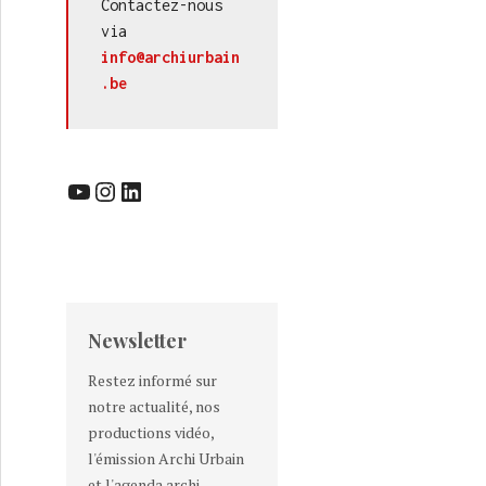
Contactez-nous 
via 
info@archiurbain
.be
YouTube
Instagram
LinkedIn
Newsletter
Restez informé sur
notre actualité, nos
productions vidéo,
l'émission Archi Urbain
et l'agenda archi-