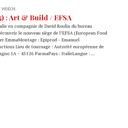
,
VIDÉOS
 : Art & Build / EFSA
alie en compagnie de David Roulin du bureau
découvrir le nouveau siège de l’EFSA (European Food
ster EmmaMontage : Epiprod – Emanuel
uctions Lieu de tournage : Autorité européenne de
Magno 1A – 43126 ParmaPays : ItalieLangue : …
7/05) : Art & Build / EFSA