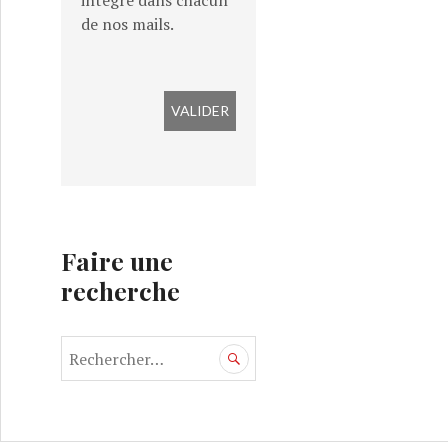
intégré dans chacun
de nos mails.
Faire une
recherche
R
e
c
h
e