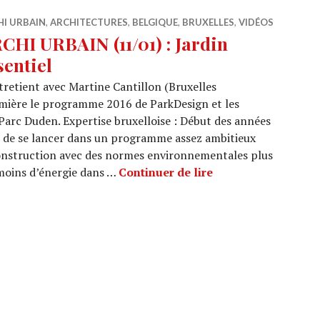
HI URBAIN
,
ARCHITECTURES
,
BELGIQUE
,
BRUXELLES
,
VIDÉOS
CHI URBAIN (11/01) : Jardin
sentiel
tretient avec Martine Cantillon (Bruxelles
mière le programme 2016 de ParkDesign et les
u Parc Duden. Expertise bruxelloise : Début des années
dé de se lancer dans un programme assez ambitieux
construction avec des normes environnementales plus
ARCHI URBAIN (11/0
 moins d’énergie dans …
Continuer de lire