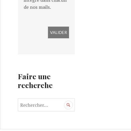
intégré dans chacun
de nos mails.
Faire une
recherche
R
e
c
h
e