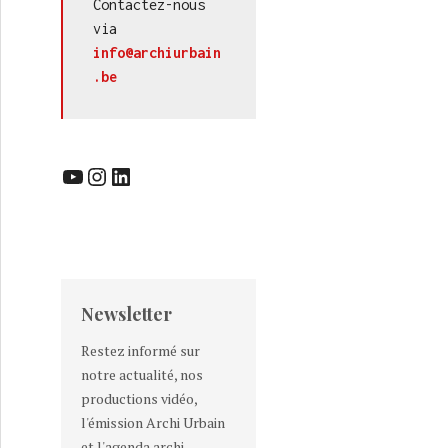
Contactez-nous 
via 
info@archiurbain
.be
YouTube
Instagram
LinkedIn
Newsletter
Restez informé sur
notre actualité, nos
productions vidéo,
l'émission Archi Urbain
et l'agenda archi-