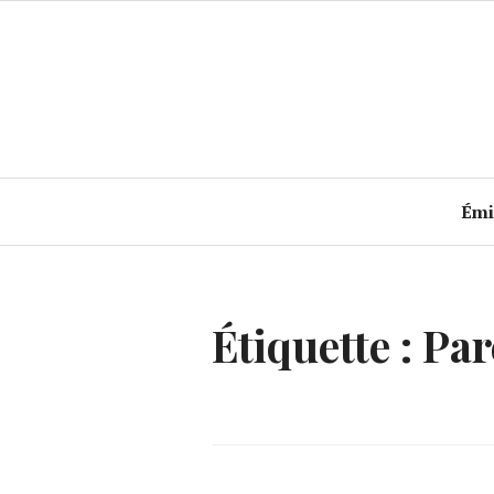
Accéder
au
contenu
principal
Émi
Étiquette :
Par