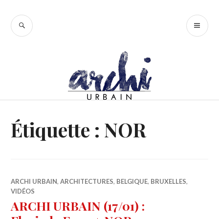
Accéder
au
RECHERCHE
ME
contenu
PR
principal
Étiquette :
NOR
ARCHI URBAIN
,
ARCHITECTURES
,
BELGIQUE
,
BRUXELLES
,
VIDÉOS
ARCHI URBAIN (17/01) :