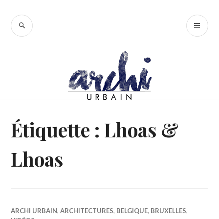
Accéder
au
RECHERCHE
ME
contenu
PR
principal
Étiquette :
Lhoas &
Lhoas
ARCHI URBAIN
,
ARCHITECTURES
,
BELGIQUE
,
BRUXELLES
,