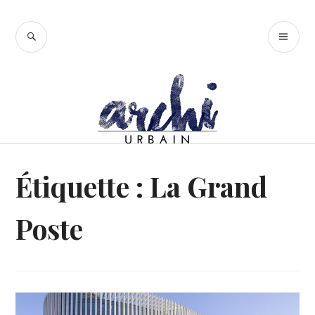
Accéder
au
RECHERCHE
ME
contenu
PR
principal
Étiquette :
La Grand
Poste