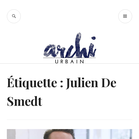
Accéder
au
RECHERCHE
ME
contenu
PR
principal
Étiquette :
Julien De
Smedt