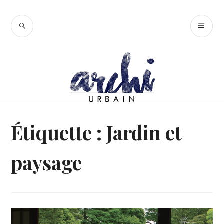
Accéder
au
RECHERCHE
ME
contenu
PR
principal
Étiquette :
Jardin et
paysage