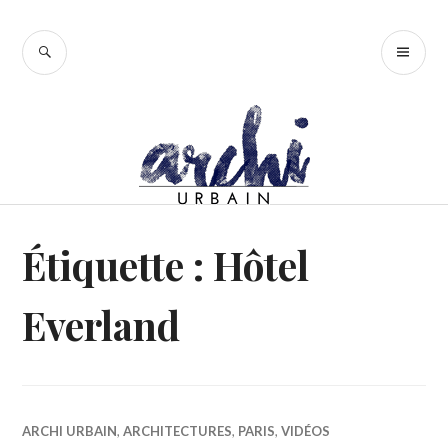
Accéder
au
RECHERCHE
ME
contenu
PR
principal
Étiquette :
Hôtel
Everland
ARCHI URBAIN
,
ARCHITECTURES
,
PARIS
,
VIDÉOS