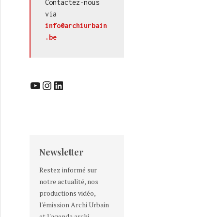
Contactez-nous 
via 
info@archiurbain
.be
YouTube
Instagram
LinkedIn
Newsletter
Restez informé sur
notre actualité, nos
productions vidéo,
l'émission Archi Urbain
et l'agenda archi-