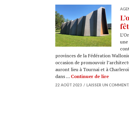
AGE
L’
fê
L’Or
une 
cont
provinces de la Fédération Walloni
occasion de promouvoir l’architect
auront lieu à Tournai et à Charlero
L’ordre d
dans …
Continuer de lire
22 AOÛT 2023
LAISSER UN COMMENT