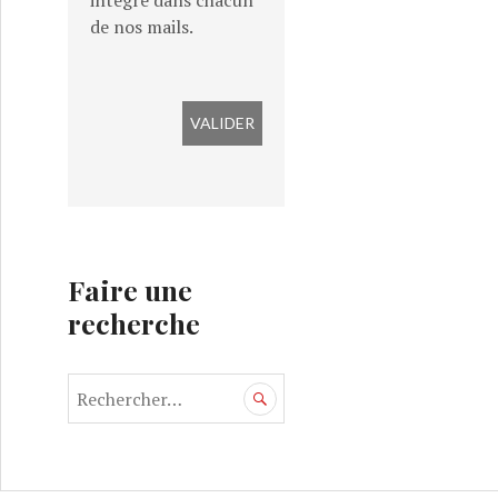
intégré dans chacun
de nos mails.
Faire une
recherche
R
e
c
h
e