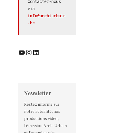
Contactez-nous 
via 
info@archiurbain
.be
YouTube
Instagram
LinkedIn
Newsletter
Restez informé sur
notre actualité, nos
productions vidéo,
l'émission Archi Urbain
et l'agenda archi-