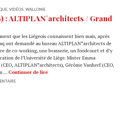
QUE
,
VIDÉOS
,
WALLONIE
 : ALTIPLAN°architects / Grand
iment que les Liégeois connaissent bien mais, après
haq ont demandé au bureau ALTIPLAN°architects de
tre de co-working, une brasserie, un foodcourt et d’y
ation de l’Université de Liège. Mister Emma
cz (CEO, ALTIPLAN°architects), Gérôme Vanherf (CEO,
ARCHI URBAIN (16/06) : ALTIPLAN°ar
en …
Continuer de lire
ENTAIRE