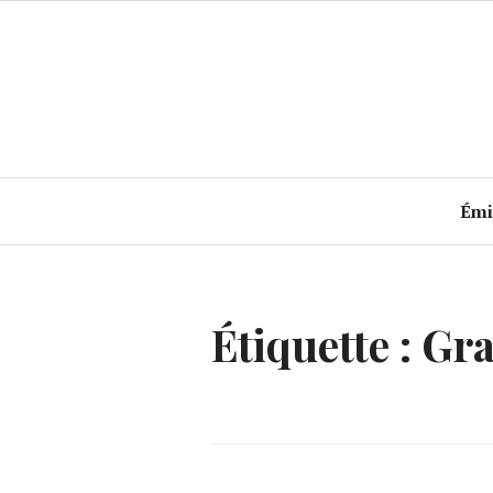
Accéder
au
contenu
principal
Émi
Étiquette :
Gra