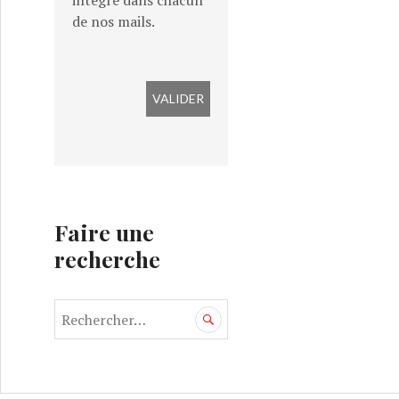
intégré dans chacun
de nos mails.
Faire une
recherche
R
e
c
h
e