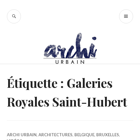
Accéder
au
RECHERCHE
ME
contenu
PR
principal
Étiquette :
Galeries
Royales Saint-Hubert
ARCHI URBAIN
,
ARCHITECTURES
,
BELGIQUE
,
BRUXELLES
,