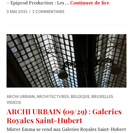
ARCHI URBA
– Epiprod Production : Les …
Continuer de lire
3 MAI 2015
1 COMMENTAIRE
ARCHI URBAIN
,
ARCHITECTURES
,
BELGIQUE
,
BRUXELLES
,
VIDÉOS
ARCHI URBAIN (09/29) : Galeries
Royales Saint-Hubert
Mister Emma se rend aux Galeries Royales Saint-Hubert