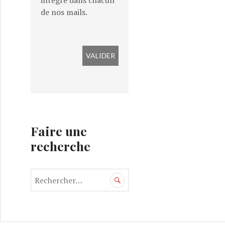
intégré dans chacun
de nos mails.
Faire une
recherche
R
e
c
h
e