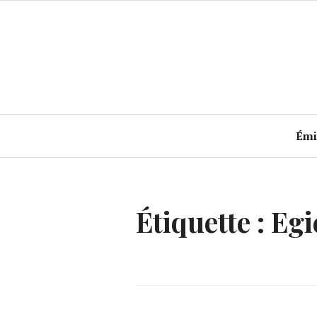
Accéder
au
contenu
principal
Émi
Étiquette :
Egi