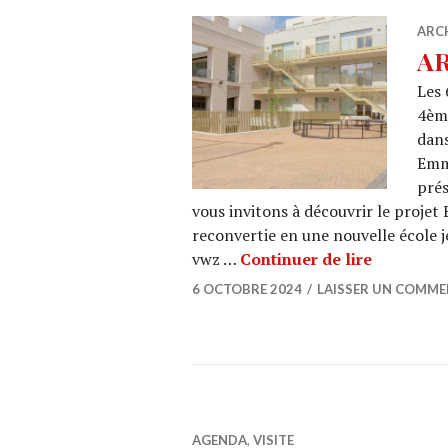
ARC
AR
Les 
4ème
dans
Emm
prés
vous invitons à découvrir le projet
reconvertie en une nouvelle école
ARCHI URB
vwz …
Continuer de lire
6 OCTOBRE 2024
LAISSER UN COMME
AGENDA
,
VISITE