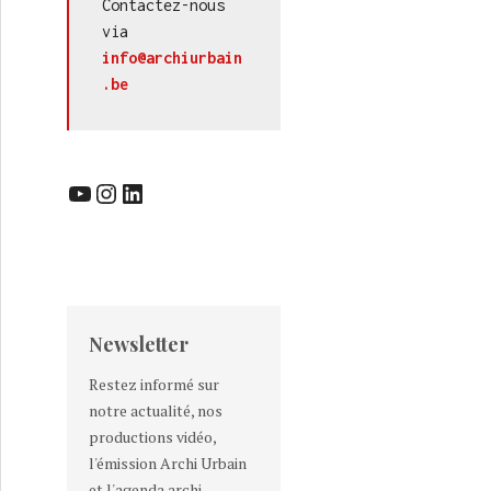
Contactez-nous 
via 
info@archiurbain
.be
YouTube
Instagram
LinkedIn
Newsletter
Restez informé sur
notre actualité, nos
productions vidéo,
l'émission Archi Urbain
et l'agenda archi-