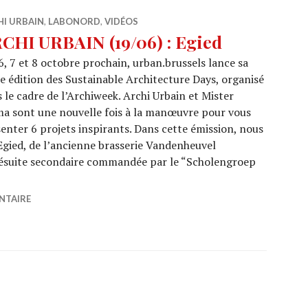
HI URBAIN
,
LABONORD
,
VIDÉOS
CHI URBAIN (19/06) : Egied
6, 7 et 8 octobre prochain, urban.brussels lance sa
 édition des Sustainable Architecture Days, organisé
 le cadre de l’Archiweek. Archi Urbain et Mister
a sont une nouvelle fois à la manœuvre pour vous
enter 6 projets inspirants. Dans cette émission, nous
 Egied, de l’ancienne brasserie Vandenheuvel
 jésuite secondaire commandée par le “Scholengroep
AIN (19/06) : Egied
NTAIRE