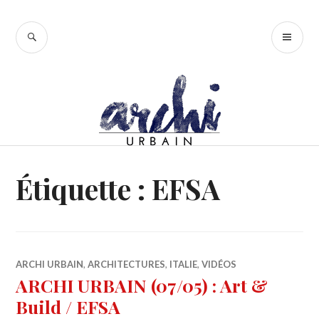
Accéder
au
RECHERCHE
ME
contenu
PR
principal
Étiquette :
EFSA
ARCHI URBAIN
,
ARCHITECTURES
,
ITALIE
,
VIDÉOS
ARCHI URBAIN (07/05) : Art &
Build / EFSA