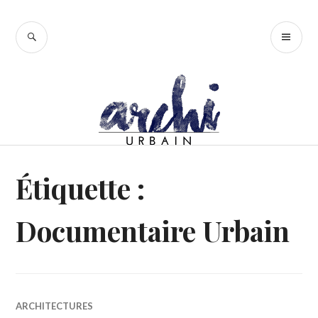
Accéder
au
RECHERCHE
ME
contenu
PR
principal
Étiquette :
Documentaire Urbain
ARCHITECTURES