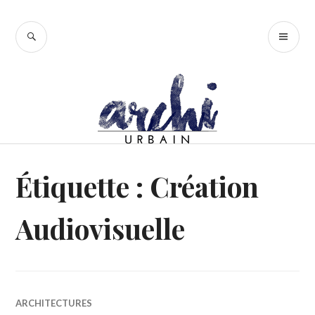
Accéder
au
RECHERCHE
ME
contenu
PR
principal
Étiquette :
Création
Audiovisuelle
ARCHITECTURES