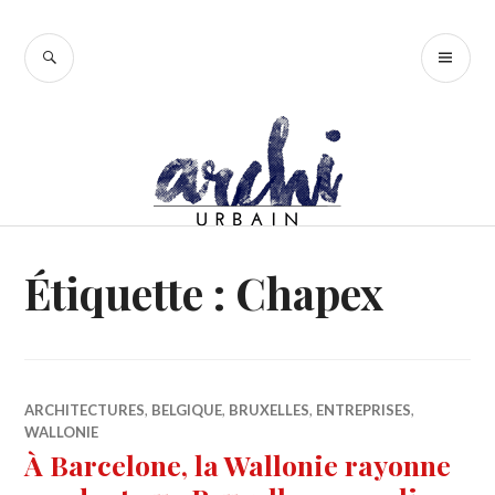
Accéder
au
RECHERCHE
ME
contenu
PR
principal
Étiquette :
Chapex
ARCHITECTURES
,
BELGIQUE
,
BRUXELLES
,
ENTREPRISES
,
WALLONIE
À Barcelone, la Wallonie rayonne