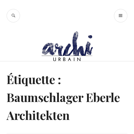
Accéder
au
RECHERCHE
ME
contenu
PR
principal
Étiquette :
Baumschlager Eberle
Architekten