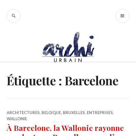
Accéder
au
RECHERCHE
ME
contenu
PR
principal
Étiquette :
Barcelone
ARCHITECTURES
,
BELGIQUE
,
BRUXELLES
,
ENTREPRISES
,
WALLONIE
À Barcelone, la Wallonie rayonne