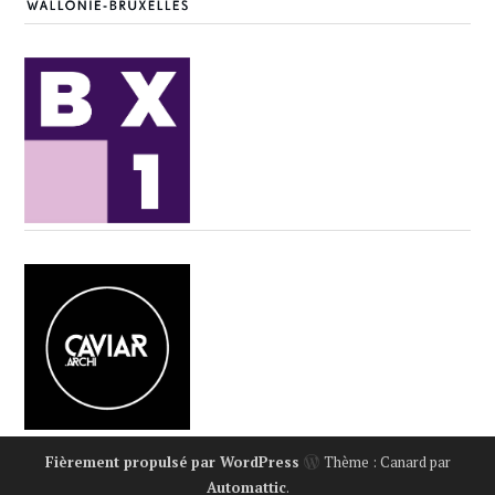
Fièrement propulsé par WordPress
Thème : Canard par
Automattic
.