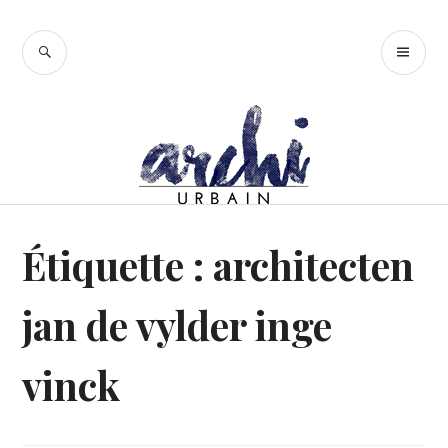
Accéder
au
RECHERCHE
ME
contenu
PR
principal
Étiquette :
architecten
jan de vylder inge
vinck