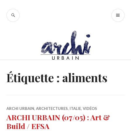
Accéder
au
RECHERCHE
ME
contenu
PR
principal
Étiquette :
aliments
ARCHI URBAIN
,
ARCHITECTURES
,
ITALIE
,
VIDÉOS
ARCHI URBAIN (07/05) : Art &
Build / EFSA