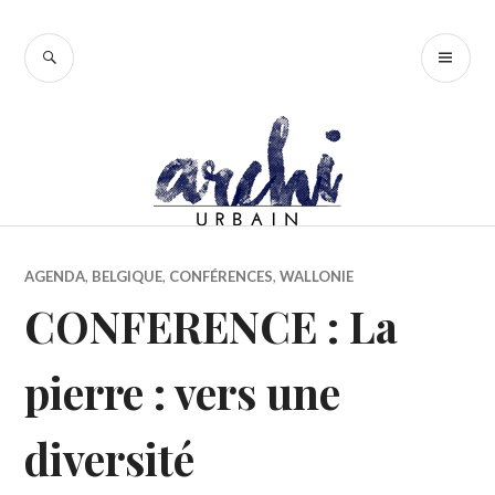
Accéder
au
RECHERCHE
ME
contenu
PR
principal
AGENDA
,
BELGIQUE
,
CONFÉRENCES
,
WALLONIE
CONFERENCE : La
pierre : vers une
diversité