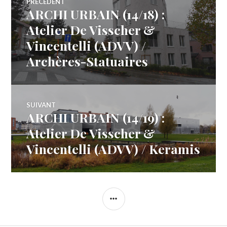
PRÉCÉDENT
ARCHI URBAIN (14/18) :
Article
de
précédent :
Atelier De Visscher &
Vincentelli (ADVV) /
l’article
Archères-Statuaires
SUIVANT
ARCHI URBAIN (14/19) :
Article
Suivant:
Atelier De Visscher &
Vincentelli (ADVV) / Keramis
COLONNE
LATÉRALE