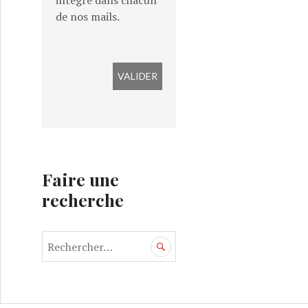
intégré dans chacun
de nos mails.
Faire une
recherche
R
e
c
h
e