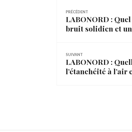
Navigation
PRÉCÉDENT
LABONORD : Quel es
Article
de
bruit solidien et un
précédent :
l’article
SUIVANT
LABONORD : Quelle 
Article
l’étanchéité à l’air
Suivant: