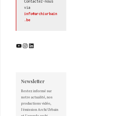
Contactez-nous 
via 
info@archiurbain
.be
YouTube
Instagram
LinkedIn
Newsletter
Restez informé sur
notre actualité, nos
productions vidéo,
l'émission Archi Urbain
et l'agenda archi-