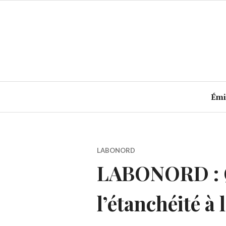
Accéder
au
contenu
principal
Émi
LABONORD
LABONORD : Q
l’étanchéité à l