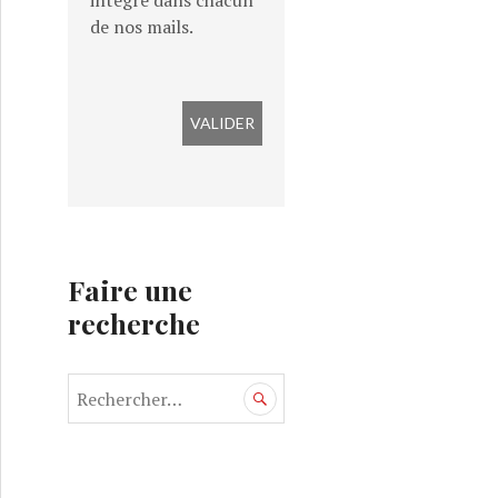
intégré dans chacun
de nos mails.
Faire une
recherche
R
e
c
h
e