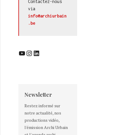
Contactez-nous 
via 
info@archiurbain
.be
YouTube
Instagram
LinkedIn
Newsletter
Restez informé sur
notre actualité, nos
productions vidéo,
l'émission Archi Urbain
et l'agenda archi-