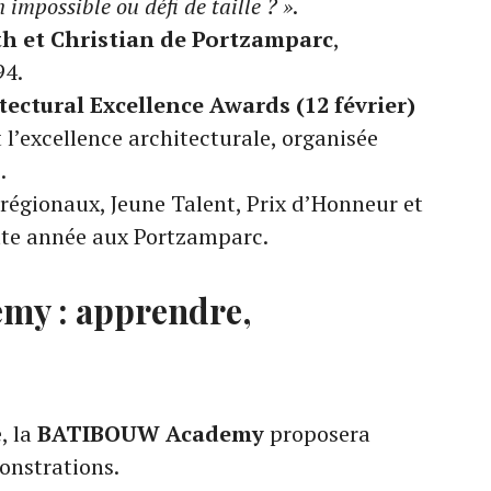
 impossible ou défi de taille ? »
.
th et Christian de Portzamparc
,
94.
ectural Excellence Awards (12 février)
 l’excellence architecturale, organisée
.
x régionaux, Jeune Talent, Prix d’Honneur et
ette année aux Portzamparc.
y : apprendre,
, la
BATIBOUW Academy
proposera
onstrations.