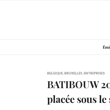
Accéder
au
contenu
principal
Émi
BELGIQUE
,
BRUXELLES
,
ENTREPRISES
BATIBOUW 202
placée sous le