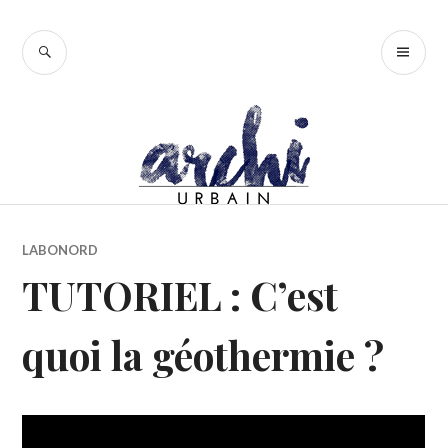
Accéder
au
RECHERCHE
ME
contenu
PR
principal
LABONORD
TUTORIEL : C’est
quoi la géothermie ?