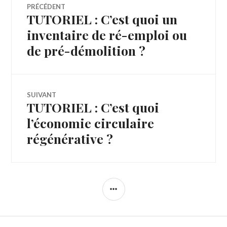
Navigation
PRÉCÉDENT
TUTORIEL : C’est quoi un
Article
de
précédent :
inventaire de ré-emploi ou
de pré-démolition ?
l’article
SUIVANT
TUTORIEL : C’est quoi
Article
Suivant:
l’économie circulaire
régénérative ?
COLONNE
LATÉRALE