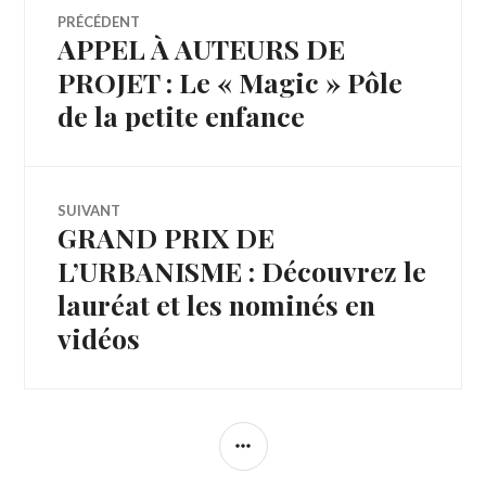
Navigation
PRÉCÉDENT
APPEL À AUTEURS DE
Article
de
précédent :
PROJET : Le « Magic » Pôle
de la petite enfance
l’article
SUIVANT
GRAND PRIX DE
Article
Suivant:
L’URBANISME : Découvrez le
lauréat et les nominés en
vidéos
COLONNE
LATÉRALE