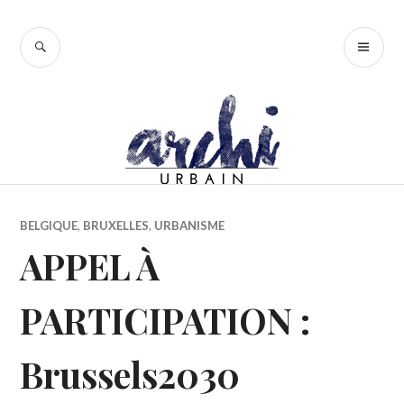
Accéder
au
RECHERCHE
ME
contenu
PR
principal
BELGIQUE
,
BRUXELLES
,
URBANISME
APPEL À
PARTICIPATION :
Brussels2030