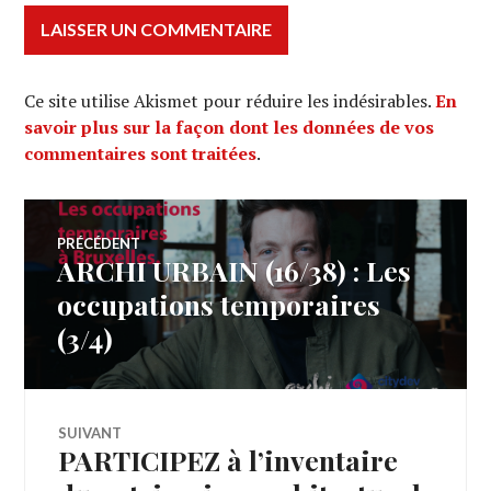
Ce site utilise Akismet pour réduire les indésirables.
En
savoir plus sur la façon dont les données de vos
commentaires sont traitées
.
Navigation
PRÉCÉDENT
ARCHI URBAIN (16/38) : Les
Article
de
précédent :
occupations temporaires
(3/4)
l’article
SUIVANT
PARTICIPEZ à l’inventaire
Article
Suivant: