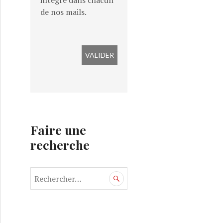
intégré dans chacun
de nos mails.
Faire une
recherche
R
e
c
h
e