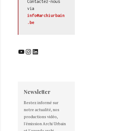
Contactez-nous 
via 
info@archiurbain
.be
YouTube
Instagram
LinkedIn
Newsletter
Restez informé sur
notre actualité, nos
productions vidéo,
l'émission Archi Urbain
et l'agenda archi-