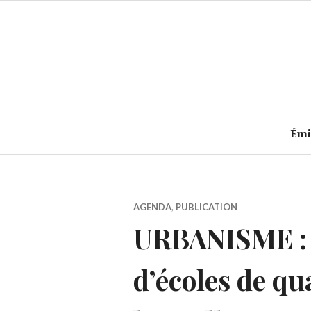
Accéder
au
contenu
principal
Émi
AGENDA
,
PUBLICATION
URBANISME : 
d’écoles de qu