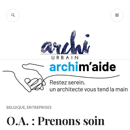
Accéder
au
RECHERCHE
ME
contenu
PR
principal
BELGIQUE
,
ENTREPRISES
O.A. : Prenons soin