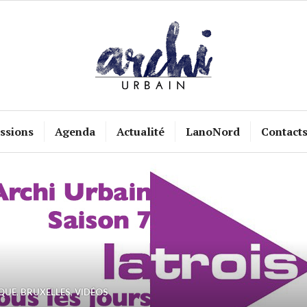
ssions
Agenda
Actualité
LanoNord
Contact
QUE
,
BRUXELLES
,
VIDÉOS