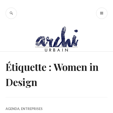
Accéder
au
RECHERCHE
ME
contenu
PR
principal
Étiquette :
Women in
Design
AGENDA
,
ENTREPRISES