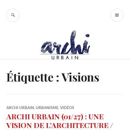
Accéder
au
RECHERCHE
ME
contenu
PR
principal
Étiquette :
Visions
ARCHI URBAIN
,
URBANISME
,
VIDÉOS
ARCHI URBAIN (01/27) : UNE
VISION DE L’ARCHITECTURE /