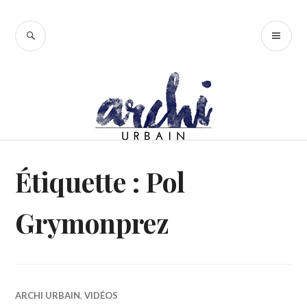
Accéder
au
RECHERCHE
ME
contenu
PR
principal
Étiquette :
Pol
Grymonprez
ARCHI URBAIN
,
VIDÉOS