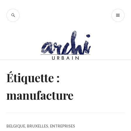
Accéder
au
RECHERCHE
ME
contenu
PR
principal
Étiquette :
manufacture
BELGIQUE
,
BRUXELLES
,
ENTREPRISES