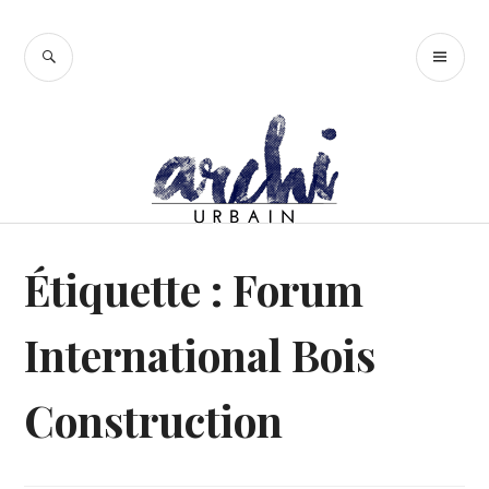
Accéder
au
RECHERCHE
ME
contenu
PR
principal
Étiquette :
Forum
International Bois
Construction