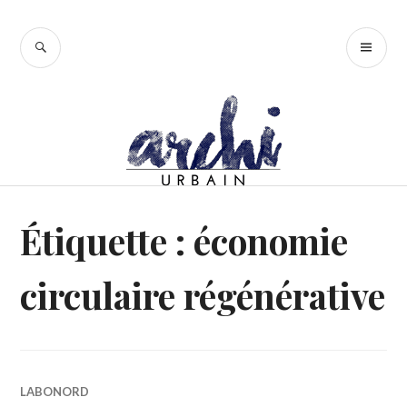
Accéder
au
RECHERCHE
ME
contenu
PR
principal
Étiquette :
économie
circulaire régénérative
LABONORD