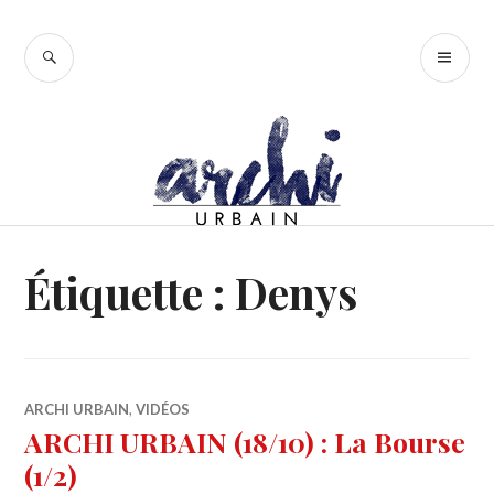
Accéder
au
RECHERCHE
ME
contenu
PR
principal
Étiquette :
Denys
ARCHI URBAIN
,
VIDÉOS
ARCHI URBAIN (18/10) : La Bourse
(1/2)