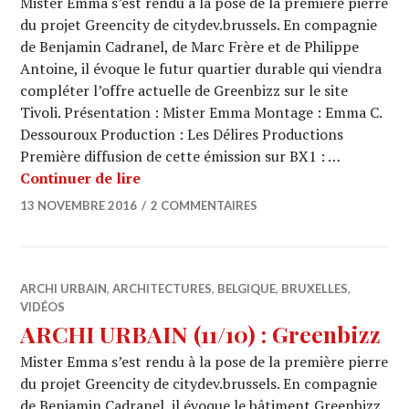
Mister Emma s’est rendu à la pose de la première pierre
du projet Greencity de citydev.brussels. En compagnie
de Benjamin Cadranel, de Marc Frère et de Philippe
Antoine, il évoque le futur quartier durable qui viendra
compléter l’offre actuelle de Greenbizz sur le site
Tivoli. Présentation : Mister Emma Montage : Emma C.
Dessouroux Production : Les Délires Productions
Première diffusion de cette émission sur BX1 : …
ARCHI URBAIN (11/11) : Greencity
Continuer de lire
13 NOVEMBRE 2016
2 COMMENTAIRES
ARCHI URBAIN
,
ARCHITECTURES
,
BELGIQUE
,
BRUXELLES
,
VIDÉOS
ARCHI URBAIN (11/10) : Greenbizz
Mister Emma s’est rendu à la pose de la première pierre
du projet Greencity de citydev.brussels. En compagnie
de Benjamin Cadranel, il évoque le bâtiment Greenbizz.