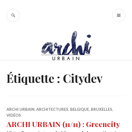
Accéder
au
RECHERCHE
ME
contenu
PR
principal
Étiquette :
Citydev
ARCHI URBAIN
,
ARCHITECTURES
,
BELGIQUE
,
BRUXELLES
,
VIDÉOS
ARCHI URBAIN (11/11) : Greencity