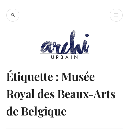
Accéder
au
RECHERCHE
ME
contenu
PR
principal
Étiquette :
Musée
Royal des Beaux-Arts
de Belgique